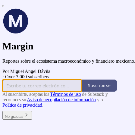
Margin
Reportes sobre el ecosistema macroeconómico y financiero mexicano
Por Miguel Angel Dávila
·
Over 3,000 subscribers
Suscribirse
Al suscribirte, aceptas los
Términos de uso
de Substack y
reconoces su
Aviso de recopilación de información
y su
Política de privacidad
.
No gracias