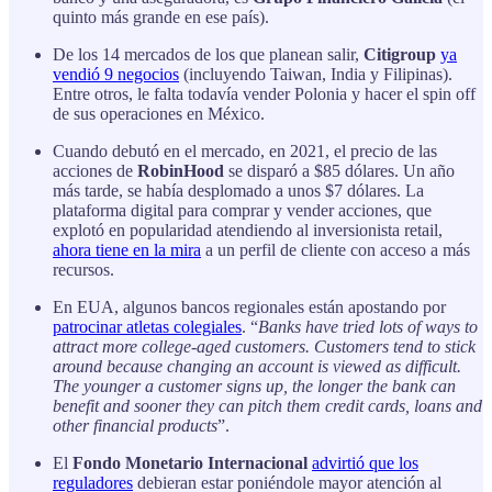
quinto más grande en ese país).
De los 14 mercados de los que planean salir,
Citigroup
ya
vendió 9 negocios
(incluyendo Taiwan, India y Filipinas).
Entre otros, le falta todavía vender Polonia y hacer el spin off
de sus operaciones en México.
Cuando debutó en el mercado, en 2021, el precio de las
acciones de
RobinHood
se disparó a $85 dólares. Un año
más tarde, se había desplomado a unos $7 dólares. La
plataforma digital para comprar y vender acciones, que
explotó en popularidad atendiendo al inversionista retail,
ahora tiene en la mira
a un perfil de cliente con acceso a más
recursos.
En EUA, algunos bancos regionales están apostando por
patrocinar atletas colegiales
. “
Banks have tried lots of ways to
attract more college-aged customers. Customers tend to stick
around because changing an account is viewed as difficult.
The younger a customer signs up, the longer the bank can
benefit and sooner they can pitch them credit cards, loans and
other financial products
”.
El
Fondo Monetario Internacional
advirtió que los
reguladores
debieran estar poniéndole mayor atención al