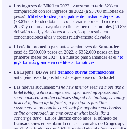
Los ingresos de
Mifel
en 2023 avanzaron más de 32% en
comparación con los ingresos de 2022 (a $3,700 millones de
pesos).
Mifel
se fondea principalmente mediante depósitos
(73.8% del fondeo total sin considerar reportos al cierre de
2023) y con una mayoría de clientes personas morales (56.8%
del saldo total) y depósitos a plazo, lo que resulta en
concentraciones altas y costos relativamente elevados.
El crédito promedio para autos seminuevos de
Santander
pasó de $200,000 pesos en 2022, a $352,000 pesos en los
primeros meses de 2024. En nuestro país Santander es el
4to
jugador más grande en créditos automotrices
.
En España,
BBVA
está
frenando nuevas contrataciones
anticipándose a la posibilidad de quedarse con
Sabadell
.
Las nuevas sucursales: “
The new interior seemed more like a
hotel lobby
, with a lounge area, open meeting spaces and
semi-enclosed wooden cubicles shaped like birdcages. Today,
instead of lining up in front of a plexiglass partition,
customers sit on couches and wait for appointments booked
online or approach an employee at what looks like a
concierge desk
”. En los últimos cinco años, el número de
transacciones en ventanilla
en las sucursales de
Citigroup
,
en EUA, disminuyeron 40%. Por otro lado, el número de citas