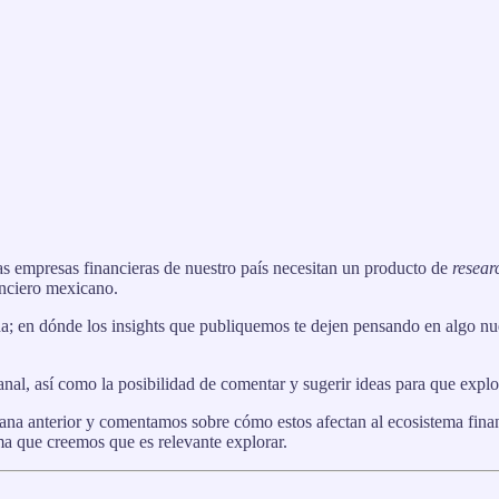
ferenciada y
data-driven
sobre las tendencias macroeconómicas y sectori
as empresas financieras de nuestro país necesitan un producto de
resea
anciero mexicano.
da; en dónde los insights que publiquemos te dejen pensando en algo nu
al, así como la posibilidad de comentar y sugerir ideas para que expl
na anterior y comentamos sobre cómo estos afectan al ecosistema fina
a que creemos que es relevante explorar.