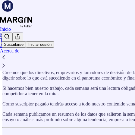
Inicio
Ensayos
Tukan
Suscribirse
Iniciar sesión
Archivo
Acerca de
Bienvenido a
Margin
.
Margin
es una publicación semanal que proporciona información, di
Creemos que los directivos, empresarios y tomadores de decisión de l
digerir sobre lo que está sucediendo en el panorama económico y fin
Si hacemos bien nuestro trabajo, cada semana será una lectura obliga
competidor a tener en la mira.
Como suscriptor pagado tendrás acceso a todo nuestro contenido seman
Cada semana publicamos un resumen de los datos que salieron la sema
ensayo o análisis más profundo sobre alguna tendencia, empresa o tem