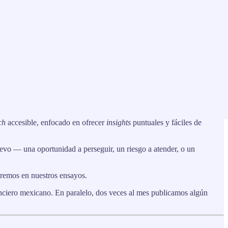
ales que están transformando el ecosistema financiero en México
rch
accesible, enfocado en ofrecer
insights
puntuales y fáciles de
evo — una oportunidad a perseguir, un riesgo a atender, o un
oremos en nuestros ensayos.
nciero mexicano. En paralelo, dos veces al mes publicamos algún