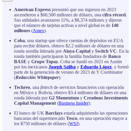
American Express
presumió que sus ingresos en 2023
ascendieron a $60,500 millones de dólares, una
cifra récord
.
Sus utilidades avanzaron 11%, a $8,374 millones y dijeron
que el número de tarjetas activas a nivel global es de
140
millones
(
Amex
).
Coba
, una startup que ofrece cuentas de depósitos en EUA
para recibir dólares, obtuvo $2.2 millones de dólares en una
ronda semilla liderada por
Alaya Capital
y
Switch VC
. En la
ronda también participaron la familia fundadora de
Banco
BASE
y
Grupo Topaz
. Coba se fundó en 2021 en Austin
por los mexicanos
Joseph Saliba
y
Eduardo López
, y formó
parte de la generación de verano de 2023 de Y Combinator
(
Redacción Whitepaper
).
Techreo
, una
fintech
de servicios financieros con operación
en México y Bolivia, obtuvo $3.4 millones de dólares en una
ronda liderada por
G2 Momentum
y
Creations Investments
Capital Management
(
Business Insider
).
El banco de UK
Barclays
estaría adquiriendo las operaciones
bancarias del supermercado
Tesco
, en una operación mayor a
los $750 millones de dólares (
WSJ
).