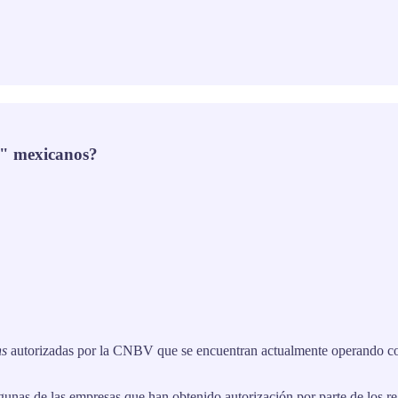
s" mexicanos?
hs
autorizadas por la CNBV que se encuentran actualmente operando co
gunas de las empresas que han obtenido autorización por parte de los re