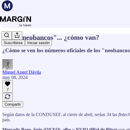
Y los "neobancos"... ¿cómo van?
Suscribirse
Iniciar sesión
¿Cómo se ven los números oficiales de los "neobanco
Miguel Angel Dávila
may 08, 2024
7
Compartir
Según datos de la CONDUSEF, al cierre de abril, serían 34 las
fintec
país.
Mercado Pago
,
Spin
(OXXO)
,
albo
y
NVIO (filial de Bitso)
son al