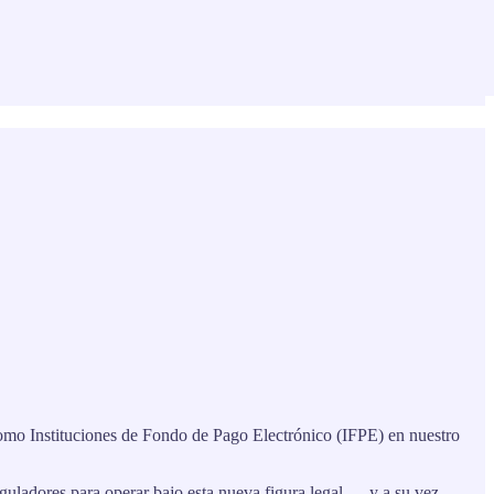
mo Instituciones de Fondo de Pago Electrónico (IFPE) en nuestro
guladores para operar bajo esta nueva figura legal — y a su vez,