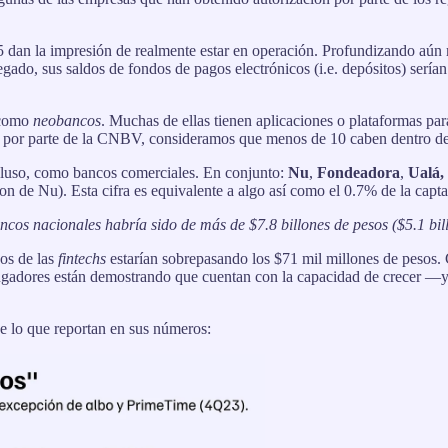
5 dan la impresión de realmente
estar en operación. Profundizando aún m
ado, sus saldos de fondos de pagos electrónicos (i.e. depósitos) serían
s como
neobancos
. Muchas de ellas tienen aplicaciones o plataformas par
cia por parte de la CNBV, consideramos que menos de 10 caben dentro de 
ncluso, como bancos comerciales. En conjunto:
Nu
,
Fondeadora
,
Ualá,
n de Nu). Esta cifra es equivalente a algo así como el 0.7% de la captac
bancos nacionales habría sido de más de $7.8 billones de pesos ($5.1 bil
nos de las
fintechs
estarían sobrepasando los $71 mil millones de pesos.
gadores están demostrando que cuentan con la capacidad de crecer —y e
ve lo que reportan en sus números: